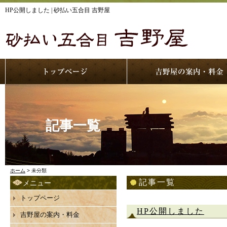
HP公開しました | 砂払い五合目 吉野屋
記事一覧
ホーム
> 未分類
記事一覧
メニュー
トップページ
HP公開しました
吉野屋の案内・料金