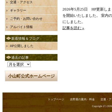
交通・アクセス
2026年5月25日 HP更新
ギャラリー
を開始いたしました。 室内
ご予約・お問い合わせ
にしました。
アルバイト情報
記事を読む »
新着情報＆ブログ
HP公開しました
過去の記事
過
去
小山町公式ホームページ
の
記
事
トップページ
吉野屋の案内・料金
交通・ア
Copyright (C) 202